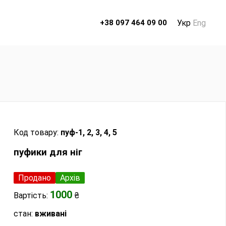
Укр
Eng
+38 097 464 09 00
Код товару:
пуф-1, 2, 3, 4, 5
пуфики для ніг
Продано
Архів
1000
Вартість:
₴
стан:
вживані