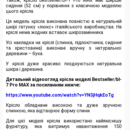
Також, крісло bestseller/bl-7 Pro MAX має ширше
сидіння (52 см) у порівнянні з класичною моделлю
цього крісла.
Ця модель крісла виконана повністю в натуральній
шкірі гатунку «люкс» італійського виробництва. На
кріслі нема жодних вставок шкірозамінника.
Усі накладки на кріслі (спинка, підлокітники, сидіння
та хрестовина) виконані вручну з натуральної
деревини – бука.
У кріслі дуже красиво поєднуються натуральна
шкіра і деревина.
Детальний відеоогляд крісла моделі Bestseller/bl-
7 Pro MAX за посиланням нижче:
https://www.youtube.com/watch?v=YN3jHqkEoTg
Крісло обладнане високою та дуже зручною
спинкою, яка відтворює форму спини.
Для цієї моделі крісла використано найякіснішу
фурнітуру, яка витримує навантаження 150