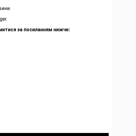
вини.
ger.
митися за посиланням нижче: