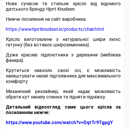
Нове сучасне та стильне крісло від відомого
датського бренду Hjort Knudsen.
Нижче посилання на сайт виробника.
https://www.hjortknudsen.in/products/chair.html
Крісло виготовлене з натуральної шкіри люкс
гатунку (без вставок шкірозамінника).
Дуже красиві підлокітники з деревини (меблева
фанера).
Крутиться навколо своєї осі, є можливість
налаштувати нахил підголівника для максимального
комфорту.
Механічний реклайнер, який надає можливість
обрати кут нахилу спинки та підняти підніжку.
Детальний відеоогляд саме цього крісла за
посиланням нижче:
https://www.youtube.com/watch?v=DqtTr9TgpgY