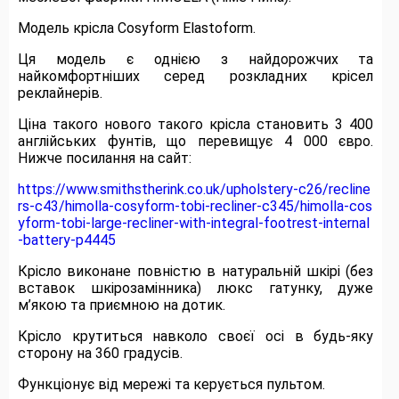
Модель крісла Cosyform Elastoform.
Ця модель є однією з найдорожчих та
найкомфортніших серед розкладних крісел
реклайнерів.
Ціна такого нового такого крісла становить 3 400
англійських фунтів, що перевищує 4 000 євро.
Нижче посилання на сайт:
https://www.smithstherink.co.uk/upholstery-c26/recline
rs-c43/himolla-cosyform-tobi-recliner-c345/himolla-cos
yform-tobi-large-recliner-with-integral-footrest-internal
-battery-p4445
Крісло виконане повністю в натуральній шкірі (без
вставок шкірозамінника) люкс гатунку, дуже
м’якою та приємною на дотик.
Крісло крутиться навколо своєї осі в будь-яку
сторону на 360 градусів.
Функціонує від мережі та керується пультом.