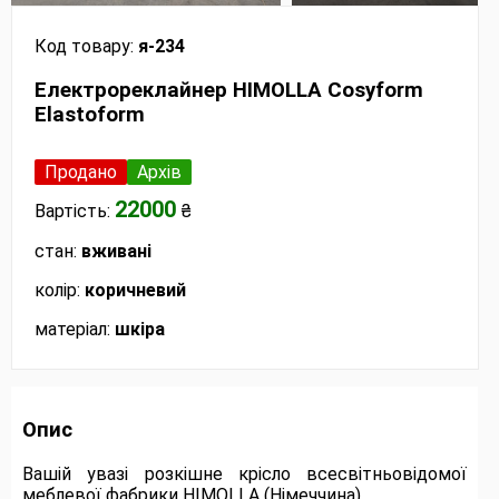
Код товару:
я-234
Електрореклайнер HIMOLLA Cosyform
Elastoform
Продано
Архів
22000
Вартість:
₴
стан:
вживані
колір:
коричневий
матеріал:
шкіра
Опис
Вашій увазі розкішне крісло всесвітньовідомої
меблевої фабрики HIMOLLA (Німеччина).