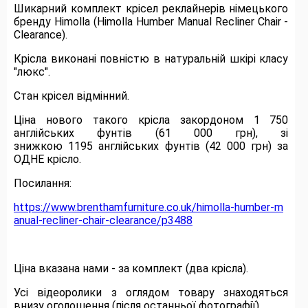
Шикарний комплект крісел реклайнерів німецького
бренду Himolla (Himolla Humber Manual Recliner Chair -
Clearance).
Крісла виконані повністю в натуральній шкірі класу
"люкс".
Стан крісел відмінний.
Ціна нового такого крісла закордоном 1 750
англійських фунтів (61 000 грн), зі
знижкою 1195 англійських фунтів (42 000 грн) за
ОДНЕ крісло.
Посилання:
https://www.brenthamfurniture.co.uk/himolla-humber-m
anual-recliner-chair-clearance/p3488
Ціна вказана нами - за комплект (два крісла).
Усі відеоролики з оглядом товару знаходяться
внизу оголошення (після останньої фотографії).