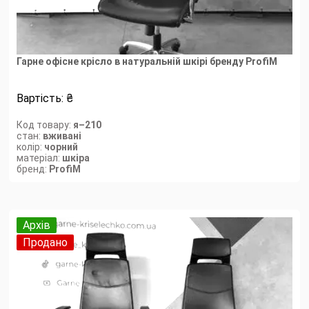
Гарне офісне крісло в натуральній шкірі бренду ProfiM
Вартість:
₴
Код товару:
я–210
стан:
вживані
колір:
чорний
матеріал:
шкіра
бренд:
ProfiM
Архів
Продано