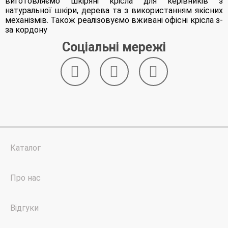
виготовляємо шкіряні крісла для керівників з
навантаження і бути зручним. Світові бренди
натуральної шкіри, дерева та з використанням якісних
цінують свою репутацію, тому до процесу
механізмів. Також реалізовуємо вживані офісні крісла з-
виробництва підходять з повною
за кордону
відповідальністю.
Соціальні мережі
Крісла від відомих брендів за
низькими цінами
На наших кріслах ви практично не побачите
слідів використання, вони майже як нові. У
параметрах вказуються основні
особливості моделі, наприклад,
навантаження, матеріали, механізм. Зручно
шукати відповідне крісло за певними
критеріями, наприклад, якщо вам потрібна
Каталог
модель певного кольору. Багато крісел
представлені не в єдиному екземплярі, їх
можна купити комплектом, наприклад, 20
Про нас
або 30 штук.
Що враховувати при виборі крісла:
Відгуки
матеріал виготовлення;