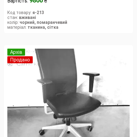
9800
Вартість:
₴
Код товару:
я-213
стан:
вживані
колір:
чорний, помаранчевий
матеріал:
тканина, сітка
Архів
Продано