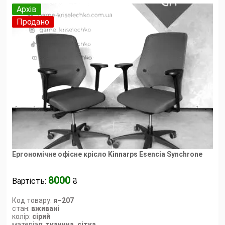
Архів
Продано
Ергономічне офісне крісло Kinnarps Esencia Synchrone
8000
Вартість:
₴
Код товару:
я–207
стан:
вживані
колір:
сірий
матеріал:
тканина, сітка