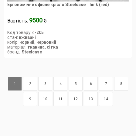
Ергономічне офісне крісло Steelсase Think (red)
9500
Вартість:
₴
Код товару:
я-205
стан:
вживані
колір:
чорний, червоний
матеріал:
тканина, сітка
бренд:
Steelcase
1
2
3
4
5
6
7
8
9
10
11
12
13
14