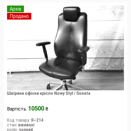
Архів
Продано
Шкіряне офісне крісло Nowy Styl / Sonata
10500
Вартість:
₴
Код товару:
Я–214
стан:
вживані
колір:
чорний