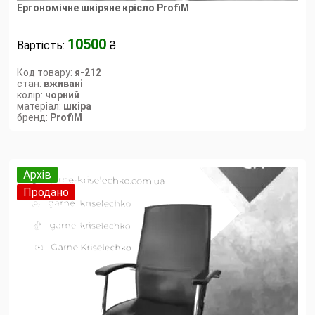
Ергономічне шкіряне крісло ProfiM
10500
Вартість:
₴
Код товару:
я-212
стан:
вживані
колір:
чорний
матеріал:
шкіра
бренд:
ProfiM
Архів
Продано