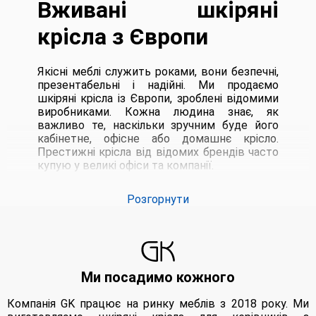
Вживані шкіряні
крісла з Європи
Якісні меблі служить роками, вони безпечні,
презентабельні і надійні. Ми продаємо
шкіряні крісла із Європи, зроблені відомими
виробниками. Кожна людина знає, як
важливо те, наскільки зручним буде його
кабінетне, офісне або домашнє крісло.
Престижні крісла від відомих брендів часто
купую у великі офіси та компанії.
Недорогі шкіряні б/у крісла у Львові
Розгорнути
У розділі представлені крісла з натуральних
та перевірених матеріалів – шкіри, дерева,
металевих елементів. Незважаючи на
найвищу якість, крісла продаються за дуже
низькими цінами. Тут ви зможете купити б /
Ми посадимо кожного
у меблі, але вони презентабельні і будуть
служити ще не одне десятиліття. Домашнє
Компанія GK працює на ринку меблів з 2018 року. Ми
або офісне крісло має витримувати суттєві