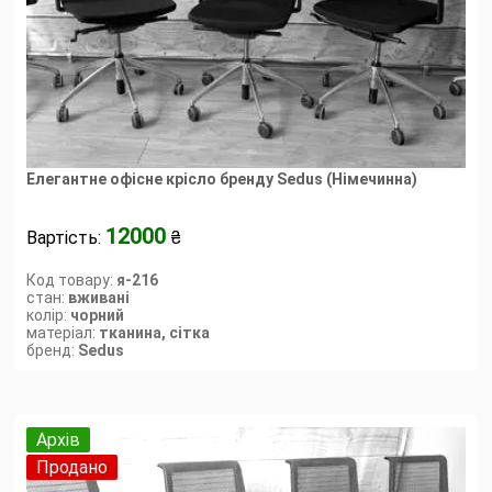
Елегантне офісне крісло бренду Sedus (Німечинна)
12000
Вартість:
₴
Код товару:
я-216
стан:
вживані
колір:
чорний
матеріал:
тканина, сітка
бренд:
Sedus
Архів
Продано