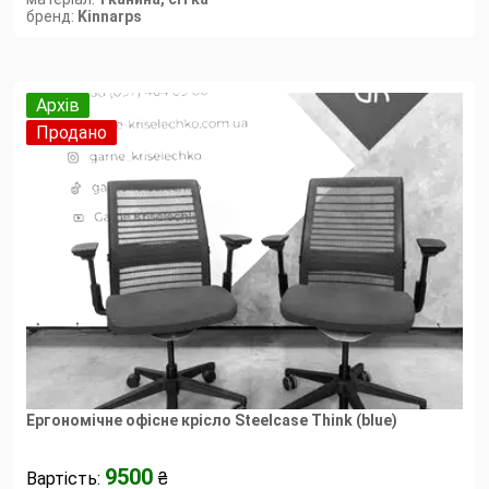
бренд:
Kinnarps
Архів
Продано
Ергономічне офісне крісло Steelсase Think (blue)
9500
Вартість:
₴