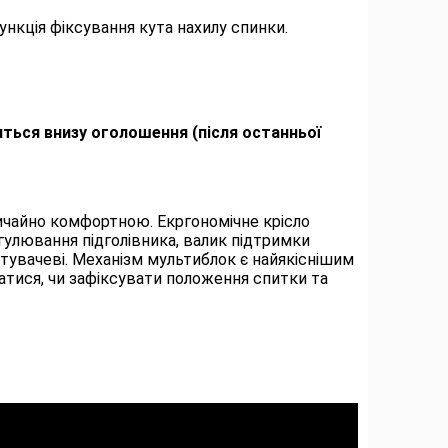
нкція фіксування кута нахилу спинки.
ться внизу оголошення (після останньої
вичайно комфортною. Екргономічне крісло
гулювання підголівника, валик підтримки
вачеві. Механізм мультиблок є найякіснішим
атися, чи зафіксувати положення спитки та