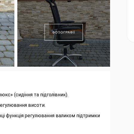
ФОТОГРАФІЇ
юкс» (сидіння та підголівник).
егулювання висоти.
инці функція регулювання валиком підтримки