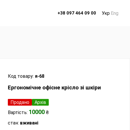
Укр
Eng
+38 097 464 09 00
Код товару:
я-68
Ергономічне офісне крісло зі шкіри
Продано
Архів
10000
Вартість:
₴
стан:
вживані