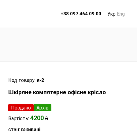
Укр
Eng
+38 097 464 09 00
Код товару:
я-2
Шкіряне компятерне офісне крісло
Продано
Архів
4200
Вартість:
₴
стан:
вживані