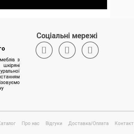
Соціальні мережі
го
меблів з
 шкіряні
уральної
станням
ізовуємо
ну
Каталог
Про нас
Відгуки
Доставка/Оплата
Контакт