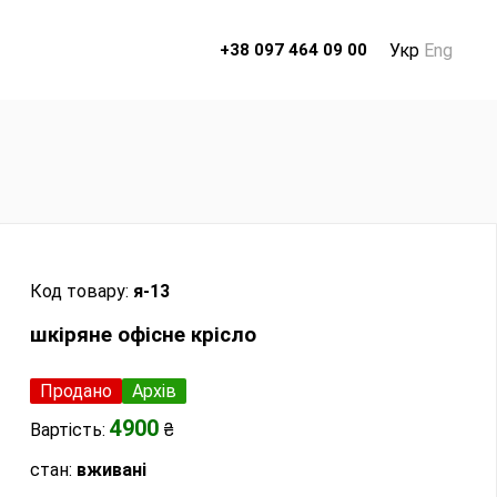
Укр
Eng
+38 097 464 09 00
Код товару:
я-13
шкіряне офісне крісло
Продано
Архів
4900
Вартість:
₴
стан:
вживані