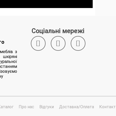
Соціальні мережі
го
меблів з
 шкіряні
уральної
станням
ізовуємо
ну
Каталог
Про нас
Відгуки
Доставка/Оплата
Контакт