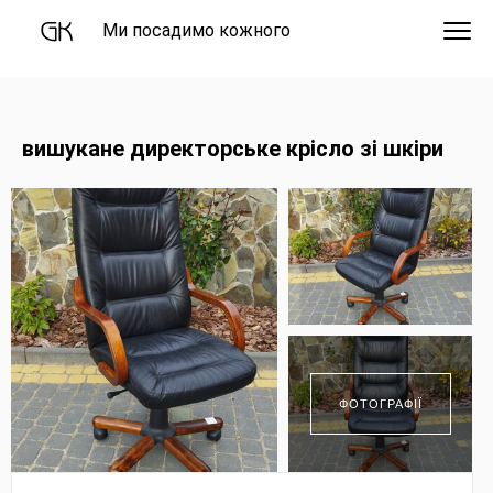
Ми посадимо кожного
вишукане директорське крісло зі шкіри
ФОТОГРАФІЇ